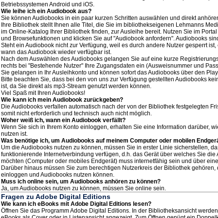
Betriebssystemen Android und iOS.
Wie leihe ich ein Audiobook aus?
Sie können Audiobooks in ein paar kurzen Schritten auswählen und direkt anhöre
Ihre Bibliothek stellt Ihnen alle Titel, die Sie im bibliothekseigenen Lehmanns Medi
im Online-Katalog Ihrer Bibliothek finden, zur Ausleihe bereit. Nutzen Sie im Port
und Browsefunktionen und klicken Sie auf "Audiobook anfordern". Audiobooks sind 
Steht ein Audiobook nicht zur Verfügung, weil es durch andere Nutzer gesperrt ist,
wann das Audiobook wieder verfügbar ist.
Nach dem Auswählen des Audiobooks gelangen Sie auf eine kurze Registrierungs
rechts bei "Bestehende Nutzer" Ihre Zugangsdaten ein (Ausweisnummer und Pass
Sie gelangen in Ihr Ausleihkonto und können sofort das Audiobooks über den Play
Bitte beachten Sie, dass bei den von uns zur Verfügung gestellten Audiobooks kei
ist, da Sie direkt als mp3-Stream genutzt werden können.
Viel Spaß mit Ihren Audiobooks!
Wie kann ich mein Audiobook zurückgeben?
Die Audiobooks verfallen automatisch nach der von der Bibliothek festgelegten Fri
somit nicht erforderlich und technisch auch nicht möglich.
Woher weiß ich, wann ein Audiobook verfällt?
Wenn Sie sich in Ihrem Konto einloggen, erhalten Sie eine Information darüber, w
nutzen ist.
Was benötige ich, um Audiobooks auf meinem Computer oder mobilen Endgerä
Um die Audiobooks nutzen zu können, müssen Sie in erster Linie sicherstellen, da
funktionierende Internetverbindung verfügen, d.h. das Gerät über welches Sie di
möchten (Computer oder mobiles Endgerät) muss internetfähig sein und über ein
Darüber hinaus müssen Sie zum berechtigen Nutzerkreis der Bibliothek gehören, da
einloggen und Audiobooks nutzen können.
Muss ich online sein, um Audiobooks anhören zu können?
Ja, um Audiobooks nutzen zu können, müssen Sie online sein.
Fragen zu Adobe Digital Editions
Wie kann ich eBooks mit Adobe Digital Editions lesen?
Öffnen Sie das Programm Adobe Digital Editions. In der Bibliotheksansicht werde
eBooks als Cover oder in Listenansicht angezeigt. Zum Öffnen genügt ein Doppelk