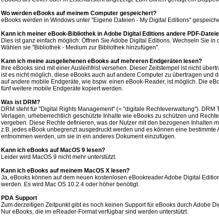
Wo werden eBooks auf meinem Computer gespeichert?
eBooks werden in Windows unter "Eigene Dateien - My Digital Editions" gespeiche
Kann ich meiner eBook-Bibliothek in Adobe Digital Editions andere PDF-Datei
Dies ist ganz einfach möglich: Öffnen Sie Adobe Digital Editions. Wechseln Sie in d
Wählen sie "Bibliothek - Medium zur Bibliothek hinzufügen".
Kann ich meine ausgeliehenen eBooks auf mehreren Endgeräten lesen?
Ihre eBooks sind mit einer Ausleihfrist versehen. Dieser Zeitstempel ist nicht übe
ist es nicht möglich, diese eBooks auch auf andere Computer zu übertragen und do
auf andere mobile Endgeräte, wie bspw. einen eBook-Reader, ist möglich. Die eB
fünf weitere mobile Endgeräte kopiert werden.
Was ist DRM?
DRM steht für "Digital Rights Management" (= "digitale Rechteverwaltung"). DRM 
Verlagen, urheberrechtlich geschützte Inhalte wie eBooks zu schützen und Rechte 
vergeben. Diese Rechte definieren, was der Nutzer mit den bezogenen Inhalten m
z.B. jedes eBook unbegrenzt ausgedruckt werden und es können eine bestimmte A
entnommen werden, um sie in ein anderes Dokument einzufügen.
Kann ich eBooks auf MacOS 9 lesen?
Leider wird MacOS 9 nicht mehr unterstützt.
Kann ich eBooks auf meinem MacOS X lesen?
Ja, eBooks können auf dem neuen kostenlosen eBookreader Adobe Digital Editio
werden. Es wird Mac OS 10.2.4 oder höher benötigt.
PDA Support
Zum derzeitigen Zeitpunkt gibt es noch keinen Support für eBooks durch Adobe Dig
Nur eBooks, die im eReader-Format verfügbar sind werden unterstützt.