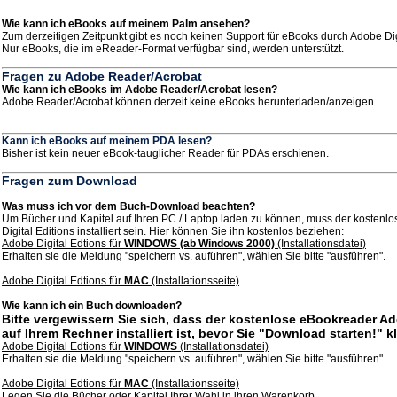
Wie kann ich eBooks auf meinem Palm ansehen?
Zum derzeitigen Zeitpunkt gibt es noch keinen Support für eBooks durch Adobe Dig
Nur eBooks, die im eReader-Format verfügbar sind, werden unterstützt.
Fragen zu Adobe Reader/Acrobat
Wie kann ich eBooks im Adobe Reader/Acrobat lesen?
Adobe Reader/Acrobat können derzeit keine eBooks herunterladen/anzeigen.
Kann ich eBooks auf meinem PDA lesen?
Bisher ist kein neuer eBook-tauglicher Reader für PDAs erschienen.
Fragen zum Download
Was muss ich vor dem Buch-Download beachten?
Um Bücher und Kapitel auf Ihren PC / Laptop laden zu können, muss der kosten
Digital Editions installiert sein. Hier können Sie ihn kostenlos beziehen:
Adobe Digital Edtions für
WINDOWS (ab Windows 2000)
(Installationsdatei)
Erhalten sie die Meldung "speichern vs. auführen", wählen Sie bitte "ausführen".
Adobe Digital Edtions für
MAC
(Installationsseite)
Wie kann ich ein Buch downloaden?
Bitte vergewissern Sie sich, dass der kostenlose eBookreader Ad
auf Ihrem Rechner installiert ist, bevor Sie "Download starten!" k
Adobe Digital Edtions für
WINDOWS
(Installationsdatei)
Erhalten sie die Meldung "speichern vs. auführen", wählen Sie bitte "ausführen".
Adobe Digital Edtions für
MAC
(Installationsseite)
Legen Sie die Bücher oder Kapitel Ihrer Wahl in ihren Warenkorb.