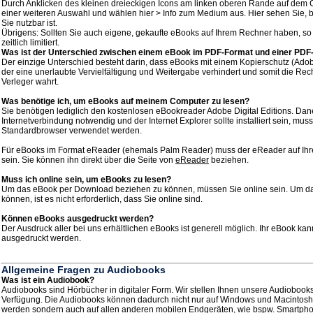
Durch Anklicken des kleinen dreieckigen Icons am linken oberen Rande auf dem 
einer weiteren Auswahl und wählen hier > Info zum Medium aus. Hier sehen Sie, 
Sie nutzbar ist.
Übrigens: Sollten Sie auch eigene, gekaufte eBooks auf Ihrem Rechner haben, so s
zeitlich limitiert.
Was ist der Unterschied zwischen einem eBook im PDF-Format und einer PDF
Der einzige Unterschied besteht darin, dass eBooks mit einem Kopierschutz (Ad
der eine unerlaubte Vervielfältigung und Weitergabe verhindert und somit die Rec
Verleger wahrt.
Was benötige ich, um eBooks auf meinem Computer zu lesen?
Sie benötigen lediglich den kostenlosen eBookreader Adobe Digital Editions. Dan
Internetverbindung notwendig und der Internet Explorer sollte installiert sein, muss
Standardbrowser verwendet werden.
Für eBooks im Format eReader (ehemals Palm Reader) muss der eReader auf Ihrem
sein. Sie können ihn direkt über die Seite von
eReader
beziehen.
Muss ich online sein, um eBooks zu lesen?
Um das eBook per Download beziehen zu können, müssen Sie online sein. Um d
können, ist es nicht erforderlich, dass Sie online sind.
Können eBooks ausgedruckt werden?
Der Ausdruck aller bei uns erhältlichen eBooks ist generell möglich. Ihr eBook ka
ausgedruckt werden.
Allgemeine Fragen zu Audiobooks
Was ist ein Audiobook?
Audiobooks sind Hörbücher in digitaler Form. Wir stellen Ihnen unsere Audiobook
Verfügung. Die Audiobooks können dadurch nicht nur auf Windows und Macintos
werden sondern auch auf allen anderen mobilen Endgeräten, wie bspw. Smartpho