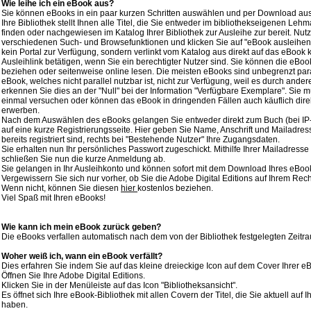
Wie leihe ich ein eBook aus?
Sie können eBooks in ein paar kurzen Schritten auswählen und per Download ausl
Ihre Bibliothek stellt Ihnen alle Titel, die Sie entweder im bibliothekseigenen Leh
finden oder nachgewiesen im Katalog Ihrer Bibliothek zur Ausleihe zur bereit. Nutz
verschiedenen Such- und Browsefunktionen und klicken Sie auf "eBook ausleihen". 
kein Portal zur Verfügung, sondern verlinkt vom Katalog aus direkt auf das eBook 
Ausleihlink betätigen, wenn Sie ein berechtigter Nutzer sind. Sie können die eB
beziehen oder seitenweise online lesen. Die meisten eBooks sind unbegrenzt paral
eBook, welches nicht parallel nutzbar ist, nicht zur Verfügung, weil es durch andere
erkennen Sie dies an der "Null" bei der Information "Verfügbare Exemplare". Sie 
einmal versuchen oder können das eBook in dringenden Fällen auch käuflich dir
erwerben.
Nach dem Auswählen des eBooks gelangen Sie entweder direkt zum Buch (bei IP-A
auf eine kurze Registrierungsseite. Hier geben Sie Name, Anschrift und Mailadres
bereits registriert sind, rechts bei "Bestehende Nutzer" Ihre Zugangsdaten.
Sie erhalten nun Ihr persönliches Passwort zugeschickt. Mithilfe Ihrer Mailadress
schließen Sie nun die kurze Anmeldung ab.
Sie gelangen in Ihr Ausleihkonto und können sofort mit dem Download Ihres eBoo
Vergewissern Sie sich nur vorher, ob Sie die Adobe Digital Editions auf Ihrem Rech
Wenn nicht, können Sie diesen
hier
kostenlos beziehen.
Viel Spaß mit Ihren eBooks!
Wie kann ich mein eBook zurück geben?
Die eBooks verfallen automatisch nach dem von der Bibliothek festgelegten Zeitr
Woher weiß ich, wann ein eBook verfällt?
Dies erfahren Sie indem Sie auf das kleine dreieckige Icon auf dem Cover Ihrer eB
Öffnen Sie Ihre Adobe Digital Editions.
Klicken Sie in der Menüleiste auf das Icon "Bibliotheksansicht".
Es öffnet sich Ihre eBook-Bibliothek mit allen Covern der Titel, die Sie aktuell au
haben.